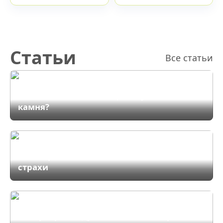
Статьи
Все статьи
Ультратонкая столешница из HPL
компакт-плиты: Убийца искусственного
камня?
Черная матовая кухня: Мрачный склеп
или вершина стиля? Развеиваем главные
страхи
Кухня без верхних шкафов: Как сделать
интерьер «воздушным» и не потерять